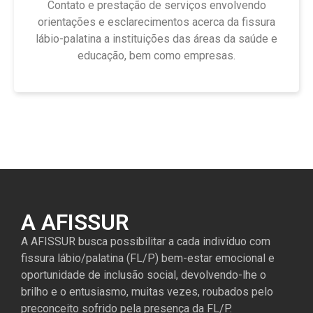
Contato e prestação de serviços envolvendo
orientações e esclarecimentos acerca da fissura
lábio-palatina a instituições das áreas da saúde e
educação, bem como empresas.
A AFISSUR
A AFISSUR busca possibilitar a cada indivíduo com
fissura lábio/palatina (FL/P) bem-estar emocional e
oportunidade de inclusão social, devolvendo-lhe o
brilho e o entusiasmo, muitas vezes, roubados pelo
preconceito sofrido pela presença da FL/P.